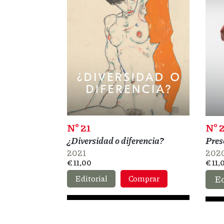
Nº 21
Nº 
¿Diversidad o diferencia?
Pres
2021
202
€ 11,00
€ 11,
Editorial
Comprar
Ed