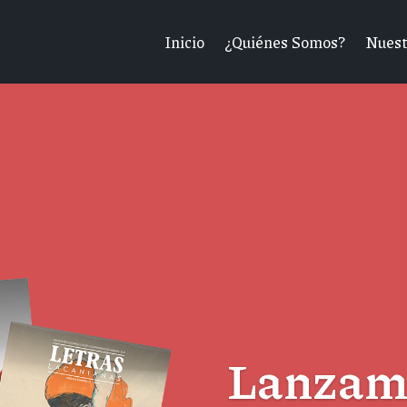
Inicio
¿Quiénes Somos?
Nuest
Lanzami