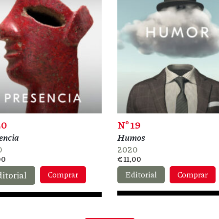
20
Nº 19
encia
Humos
0
2020
00
€ 11,00
itorial
Comprar
Editorial
Comprar