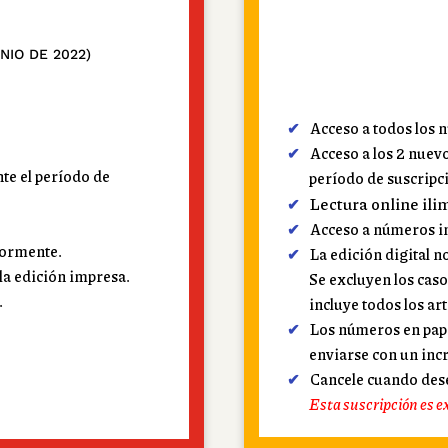
NIO DE 2022)
Acceso a todos los 
Acceso a los 2 nuev
te el período de
período de suscripc
Lectura online ili
Acceso a números i
iormente.
La edición digital no
 la edición impresa.
Se excluyen los caso
.
incluye todos los art
Los números en pape
enviarse con un inc
Cancele cuando des
Esta suscripción es e