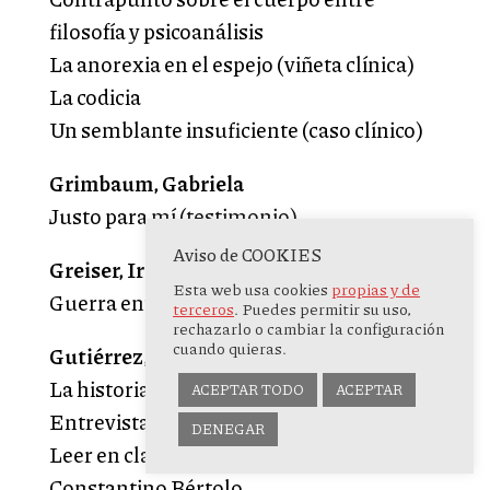
filosofía y psicoanálisis
La anorexia en el espejo (viñeta clínica)
La codicia
Un semblante insuficiente (caso clínico)
Grimbaum, Gabriela
Justo para mí (testimonio)
Aviso de COOKIES
Greiser, Irene
Esta web usa cookies
propias y de
Guerra entre los sexos: Feminicidio
terceros
. Puedes permitir su uso,
rechazarlo o cambiar la configuración
cuando quieras.
Gutiérrez, Julia
La historia del hombre se llama conflicto.
ACEPTAR TODO
ACEPTAR
Entrevista a Juan Barja
DENEGAR
Leer en clave lacaniana. Entrevista a
Constantino Bértolo