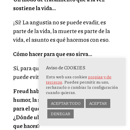
sostiene la vida…
¡Sí! La angustia no se puede evadir, es
parte de la vida, la muerte es parte de la
vida, el asunto es qué hacemos con eso.
Cómo hacer para que eso sirva…
Aviso de COOKIES
Sí, para que eso sirva. Evitarlo no se
puede evitar.
Esta web usa cookies
propias y de
terceros
. Puedes permitir su uso,
rechazarlo o cambiar la configuración
Freud hablaba también del goce del
cuando quieras.
humor, la satisfacción que hay en juego
ACEPTAR TODO
ACEPTAR
para el que se ríe y para el que lo crea…
DENEGAR
¿Dónde ubicarías tú la satisfacción en lo
que haces?