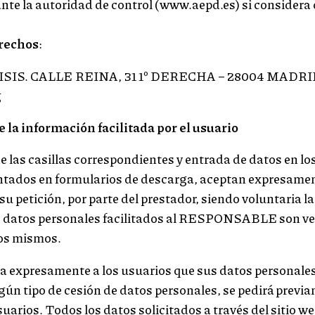
te la autoridad de control (www.aepd.es) si considera q
erechos
:
S. CALLE REINA, 31 1º DERECHA – 28004 MADRID
g
e la información facilitada por el usuario
e las casillas correspondientes y entrada de datos en l
sentados en formularios de descarga, aceptan expresament
u petición, por parte del prestador, siendo voluntaria l
os datos personales facilitados al RESPONSABLE son ve
los mismos.
xpresamente a los usuarios que sus datos personales 
lgún tipo de cesión de datos personales, se pedirá prev
uarios. Todos los datos solicitados a través del sitio we