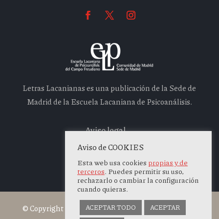
Letras Lacanianas es una publicación de la Sede de
Madrid de la Escuela Lacaniana de Psicoanálisis.
Aviso legal
Política de privacidad
Aviso de COOKIES
Política de cookies
Esta web usa cookies
propias y de
terceros
. Puedes permitir su uso,
rechazarlo o cambiar la configuración
cuando quieras.
© Copyright 2026 | Desarrollado por
BTO Design
ACEPTAR TODO
ACEPTAR