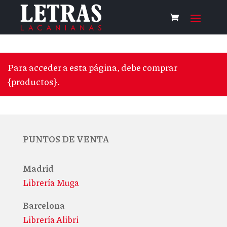
Para acceder a esta página, debe comprar
{productos}.
PUNTOS DE VENTA
Madrid
Librería Muga
Barcelona
Librería Alibri